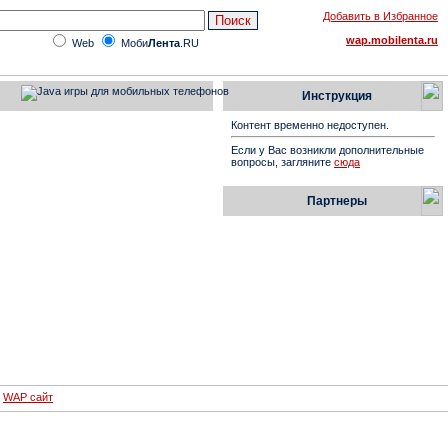
Добавить в Избранное
wap.mobilenta.ru
Web
Моби
Лента
.RU
Инструкция
Контент временно недоступен.
Если у Вас возникли дополнительные
вопросы, загляните
сюда
Партнеры
WAP сайт