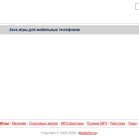
Java игры для мобильных телефонов
Игры
·
Мелодии
·
Голосовые звонки
·
MP3 реалтоны
·
Полные MP3
·
Рингтоны
·
Темы
·
Copyright © 2006-2026 «
МобиЛента
»