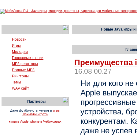
Новые Java игры и
Новости
Игры
Главн
Мелодии
Голосовые звонки
Преимущества i
MP3 реалтоны
16.08 00:27
Полные MP3
Рингтоны
Ни для кого не 
Темы
WAP сайт
Apple выпуска
прогрессивные
Партнеры
устройства, бр
Даже футболисты умеют в
игры
Шахматы играть
.
конкурентам. 
купить Apple Iphone в Чебоксарах
даже не успев 