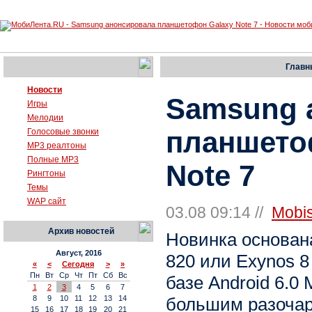
Главн
Новости
Samsung 
Игры
Мелодии
планшето
Голосовые звонки
MP3 реалтоны
Полные MP3
Note 7
Рингтоны
Темы
WAP сайт
03.08 09:14 //
Mobi
Архив новостей
Новинка основан
Август, 2016
820 или Exynos 8
«
<
Сегодня
>
»
Пн
Вт
Ср
Чт
Пт
Сб
Вс
базе Android 6.0 
1
2
3
4
5
6
7
большим разоча
8
9
10
11
12
13
14
15
16
17
18
19
20
21