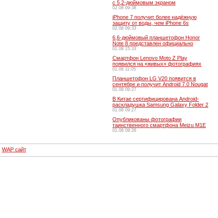
с 5,2-дюймовым экраном
02.08 09:38
iPhone 7 получит более надёжную
защиту от воды, чем iPhone 6s
02.08 09:33
6,6-дюймовый планшетофон Honor
Note 8 представлен официально
01.08 15:33
Смартфон Lenovo Moto Z Play
появился на «живых» фотографиях
01.08 11:05
Планшетофон LG V20 появится в
сентябре и получит Android 7.0 Nougat
01.08 09:27
В Китае сертифицирована Android-
раскладушка Samsung Galaxy Folder 2
01.08 09:27
Опубликованы фотографии
таинственного смартфона Meizu M1E
01.08 09:26
·
WAP сайт