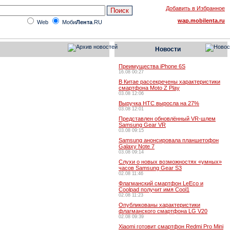
Добавить в Избранное
wap.mobilenta.ru
Web
Моби
Лента
.RU
Новости
Преимущества iPhone 6S
16.08 00:27
В Китае рассекречены характеристики
смартфона Moto Z Play
03.08 12:06
Выручка HTC выросла на 27%
03.08 12:01
Представлен обновлённый VR-шлем
Samsung Gear VR
03.08 09:15
Samsung анонсировала планшетофон
Galaxy Note 7
03.08 09:14
Слухи о новых возможностях «умных»
часов Samsung Gear S3
02.08 11:46
Флагманский смартфон LeEco и
Coolpad получит имя Cool1
02.08 11:23
Опубликованы характеристики
флагманского смартфона LG V20
02.08 09:39
Xiaomi готовит смартфон Redmi Pro Mini