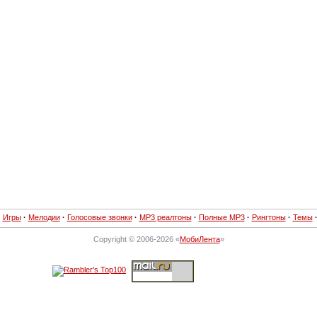
·
Игры
·
Мелодии
·
Голосовые звонки
·
MP3 реалтоны
·
Полные MP3
·
Рингтоны
·
Темы
Copyright © 2006-2026 «
МобиЛента
»