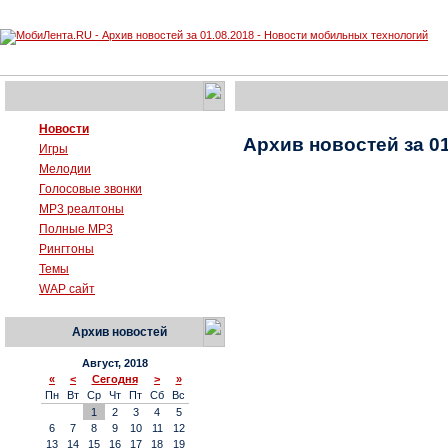
Новости
Архив новостей за 01
Игры
Мелодии
Голосовые звонки
MP3 реалтоны
Полные MP3
Рингтоны
Темы
WAP сайт
Архив новостей
Август, 2018
«
<
Сегодня
>
»
Пн
Вт
Ср
Чт
Пт
Сб
Вс
1
2
3
4
5
6
7
8
9
10
11
12
13
14
15
16
17
18
19