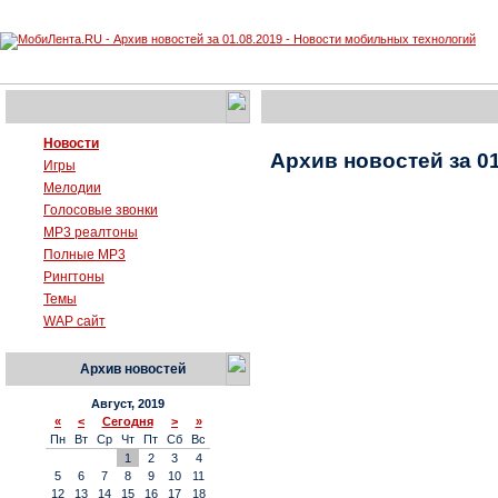
Новости
Архив новостей за 01
Игры
Мелодии
Голосовые звонки
MP3 реалтоны
Полные MP3
Рингтоны
Темы
WAP сайт
Архив новостей
Август, 2019
«
<
Сегодня
>
»
Пн
Вт
Ср
Чт
Пт
Сб
Вс
1
2
3
4
5
6
7
8
9
10
11
12
13
14
15
16
17
18