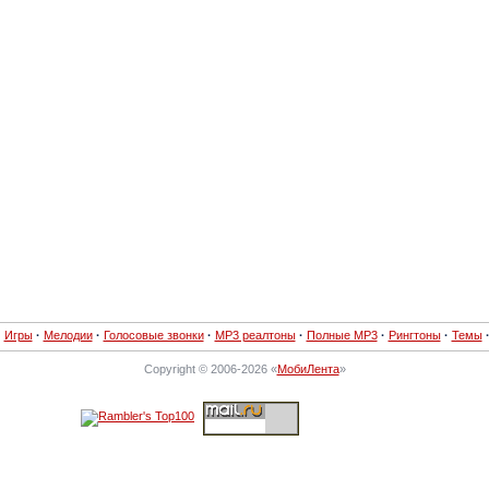
·
Игры
·
Мелодии
·
Голосовые звонки
·
MP3 реалтоны
·
Полные MP3
·
Рингтоны
·
Темы
Copyright © 2006-2026 «
МобиЛента
»