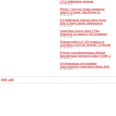
с 5,2-дюймовым экраном
02.08 09:38
iPhone 7 получит более надёжную
защиту от воды, чем iPhone 6s
02.08 09:33
6,6-дюймовый планшетофон Honor
Note 8 представлен официально
01.08 15:33
Смартфон Lenovo Moto Z Play
появился на «живых» фотографиях
01.08 11:05
Планшетофон LG V20 появится в
сентябре и получит Android 7.0 Nougat
01.08 09:27
В Китае сертифицирована Android-
раскладушка Samsung Galaxy Folder 2
01.08 09:27
Опубликованы фотографии
таинственного смартфона Meizu M1E
01.08 09:26
·
WAP сайт