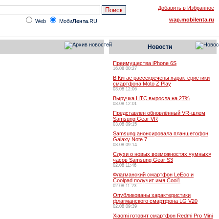
Добавить в Избранное
wap.mobilenta.ru
Web
Моби
Лента
.RU
Новости
Преимущества iPhone 6S
16.08 00:27
В Китае рассекречены характеристики
смартфона Moto Z Play
03.08 12:06
Выручка HTC выросла на 27%
03.08 12:01
Представлен обновлённый VR-шлем
Samsung Gear VR
03.08 09:15
Samsung анонсировала планшетофон
Galaxy Note 7
03.08 09:14
Слухи о новых возможностях «умных»
часов Samsung Gear S3
02.08 11:46
Флагманский смартфон LeEco и
Coolpad получит имя Cool1
02.08 11:23
Опубликованы характеристики
флагманского смартфона LG V20
02.08 09:39
Xiaomi готовит смартфон Redmi Pro Mini